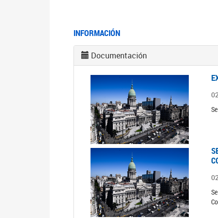
INFORMACIÓN
Documentación
E
0
Se
S
C
0
Se
Co