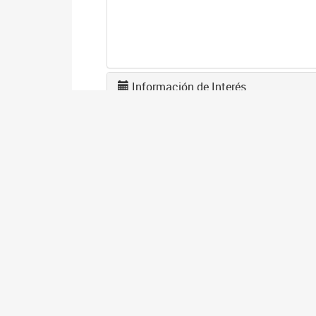
Información de Interés
A
2
La
po
I
2
Se
co