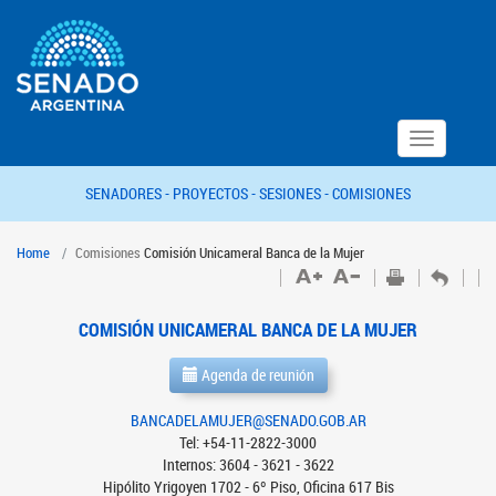
Toggle
navigation
SENADORES -
PROYECTOS -
SESIONES -
COMISIONES
Home
Comisiones
Comisión Unicameral Banca de la Mujer
COMISIÓN UNICAMERAL BANCA DE LA MUJER
Agenda de reunión
BANCADELAMUJER@SENADO.GOB.AR
Tel: +54-11-2822-3000
Internos: 3604 - 3621 - 3622
Hipólito Yrigoyen 1702 - 6º Piso, Oficina 617 Bis