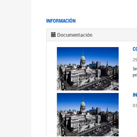
INFORMACIÓN
Documentación
C
2
Se
pe
I
0