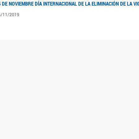
5 DE NOVIEMBRE DÍA INTERNACIONAL DE LA ELIMINACIÓN DE LA V
5/11/2019
3 DE SEPTIEMBRE DÍA NACIONAL DE LOS DERECHOS POLÍTICOS DE
3/09/2019
ECORRIDO PARLAMENTARIO DE LEYES VIGENTES
0/04/2019
 los organigramas encontraran el recorrido resumido del camino parlamentario que 
mara de Senadores hasta su promulgación como Ley, podrán ver en particular lo rea
mbién por las comisiones intervinientes