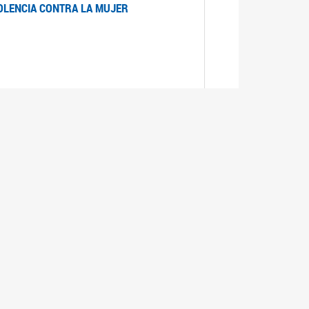
IOLENCIA CONTRA LA MUJER
 LA MUJER
realizó cada expediente desde su ingreso a la
lizado la comisión Banca de la Mujer y así