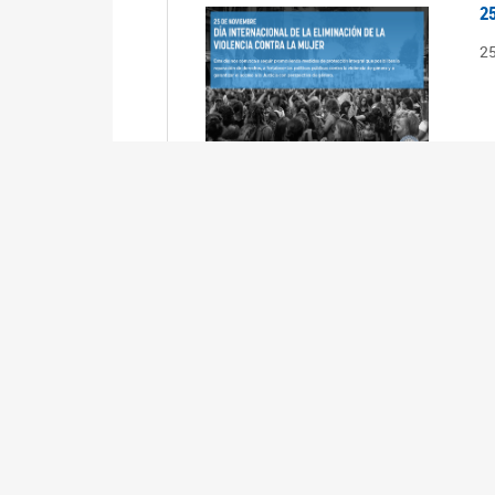
2
2
2
2
R
3
En
Cá
ta