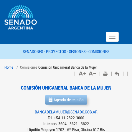
Toggle
navigation
SENADORES -
PROYECTOS -
SESIONES -
COMISIONES
Home
Comisiones
Comisión Unicameral Banca de la Mujer
COMISIÓN UNICAMERAL BANCA DE LA MUJER
Agenda de reunión
BANCADELAMUJER@SENADO.GOB.AR
Tel: +54-11-2822-3000
Internos: 3604 - 3621 - 3622
Hipólito Yrigoyen 1702 - 6º Piso, Oficina 617 Bis