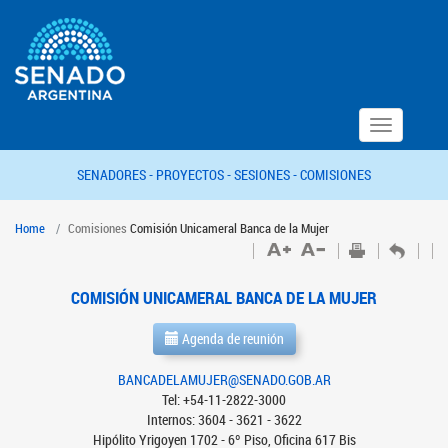
Toggle
navigation
SENADORES -
PROYECTOS -
SESIONES -
COMISIONES
Home
Comisiones
Comisión Unicameral Banca de la Mujer
COMISIÓN UNICAMERAL BANCA DE LA MUJER
Agenda de reunión
BANCADELAMUJER@SENADO.GOB.AR
Tel: +54-11-2822-3000
Internos: 3604 - 3621 - 3622
Hipólito Yrigoyen 1702 - 6º Piso, Oficina 617 Bis