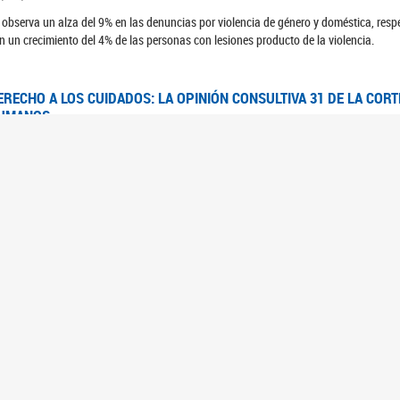
 observa un alza del 9% en las denuncias por violencia de género y doméstica, respe
n un crecimiento del 4% de las personas con lesiones producto de la violencia.
ERECHO A LOS CUIDADOS: LA OPINIÓN CONSULTIVA 31 DE LA COR
UMANOS
7/08/2025
 Corte IDH se pronunció sobre el derecho a los cuidados por pedido del Estado arg
FEM - RELEVAMIENTO DEL ESTADO DE LAS INVESTIGACIONES JUDI
UJERES CIS, MUJERES TRANS Y TRAVESTIS EN LA CIUDAD AUTÓN
6/06/2023
 UFEM presenta un estudio anual sobre el estado y la evolución de las investigacion
s, mujeres trans y travestis
FEM - INFORME RELEVAMIENTO DE FUENTES SECUNDARIAS DE DAT
6/05/2023