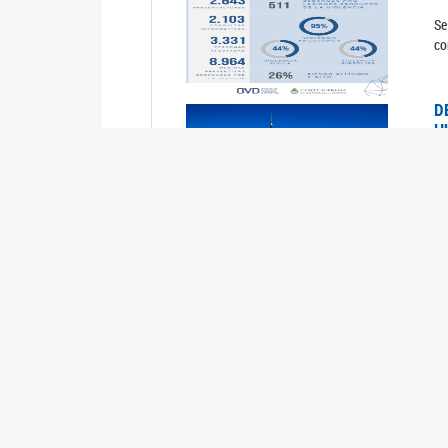
Se
co
D
H
0
La
U
M
0
La
ci
U
1