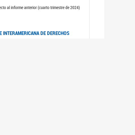
cto al informe anterior (cuarto trimestre de 2024)
TE INTERAMERICANA DE DERECHOS
entino
CIALES POR MUERTES VIOLENTAS DE
OMA DE BUENOS AIRES
es judiciales por muertes violentas de mujeres
OS SOBRE VIOLENCIA SEXUAL