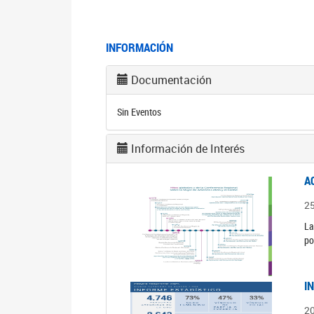
INFORMACIÓN
Documentación
Sin Eventos
Información de Interés
A
2
La
po
I
2