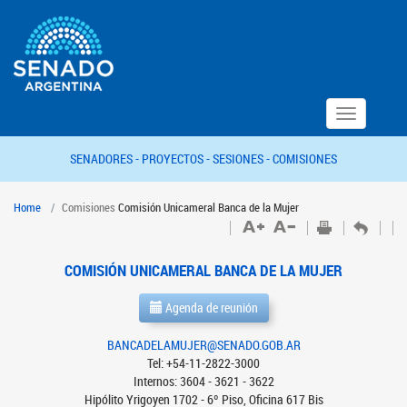
Toggle
navigation
SENADORES -
PROYECTOS -
SESIONES -
COMISIONES
Home
Comisiones
Comisión Unicameral Banca de la Mujer
COMISIÓN UNICAMERAL BANCA DE LA MUJER
Agenda de reunión
BANCADELAMUJER@SENADO.GOB.AR
Tel: +54-11-2822-3000
Internos: 3604 - 3621 - 3622
Hipólito Yrigoyen 1702 - 6º Piso, Oficina 617 Bis