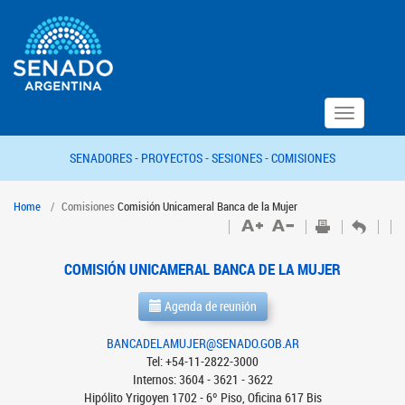
Toggle
navigation
SENADORES -
PROYECTOS -
SESIONES -
COMISIONES
Home
Comisiones
Comisión Unicameral Banca de la Mujer
COMISIÓN UNICAMERAL BANCA DE LA MUJER
Agenda de reunión
BANCADELAMUJER@SENADO.GOB.AR
Tel: +54-11-2822-3000
Internos: 3604 - 3621 - 3622
Hipólito Yrigoyen 1702 - 6º Piso, Oficina 617 Bis