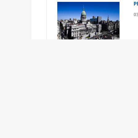
P
0
S
0
Ex
S
0
Ex