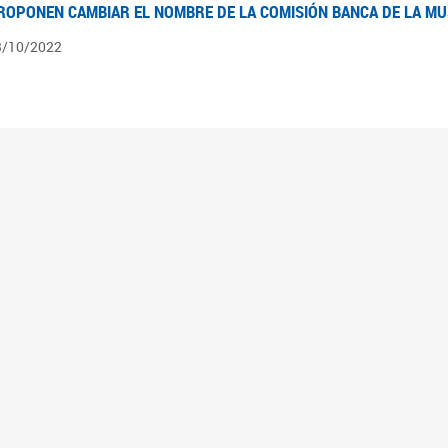
ROPONEN CAMBIAR EL NOMBRE DE LA COMISIÓN BANCA DE LA M
3/10/2022
ÍNTESIS N° 4
3/08/2022
pedientes pendientes en la Comisión Banca de la Mujer desde el 03/06/22 al 03/08
ÍNTESIS 3°
2/06/2022
pedientes pendientes en la Comisión Banca de la Mujer desde el 06/04/22 al 02/06