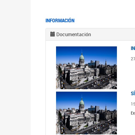
INFORMACIÓN
Documentación
I
2
S
1
Ex