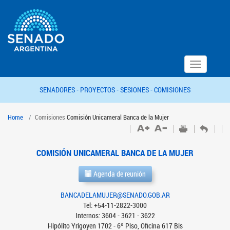
Toggle
navigation
SENADORES -
PROYECTOS -
SESIONES -
COMISIONES
Home
Comisiones
Comisión Unicameral Banca de la Mujer
COMISIÓN UNICAMERAL BANCA DE LA MUJER
Agenda de reunión
BANCADELAMUJER@SENADO.GOB.AR
Tel: +54-11-2822-3000
Internos: 3604 - 3621 - 3622
Hipólito Yrigoyen 1702 - 6º Piso, Oficina 617 Bis