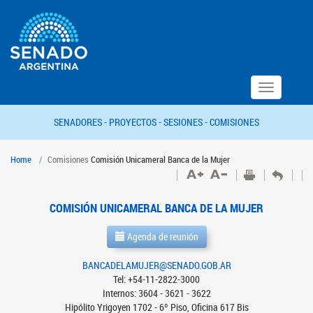
Toggle
navigation
SENADORES -
PROYECTOS -
SESIONES -
COMISIONES
Home
Comisiones
Comisión Unicameral Banca de la Mujer
COMISIÓN UNICAMERAL BANCA DE LA MUJER
Agenda de reunión
BANCADELAMUJER@SENADO.GOB.AR
Tel: +54-11-2822-3000
Internos: 3604 - 3621 - 3622
Hipólito Yrigoyen 1702 - 6º Piso, Oficina 617 Bis