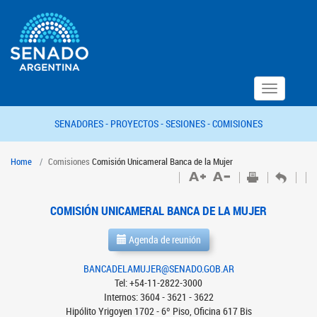
Toggle
navigation
SENADORES -
PROYECTOS -
SESIONES -
COMISIONES
Home
Comisiones
Comisión Unicameral Banca de la Mujer
COMISIÓN UNICAMERAL BANCA DE LA MUJER
Agenda de reunión
BANCADELAMUJER@SENADO.GOB.AR
Tel: +54-11-2822-3000
Internos: 3604 - 3621 - 3622
Hipólito Yrigoyen 1702 - 6º Piso, Oficina 617 Bis