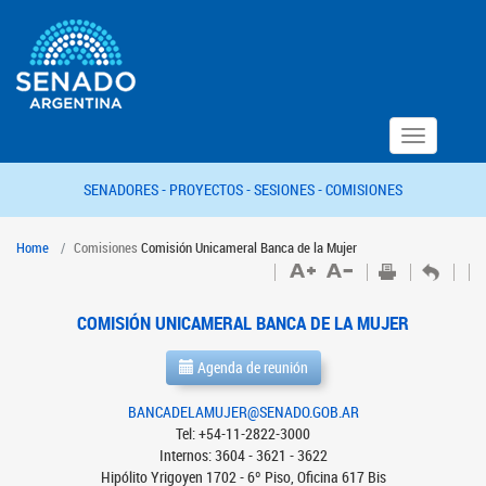
Toggle
navigation
SENADORES -
PROYECTOS -
SESIONES -
COMISIONES
Home
Comisiones
Comisión Unicameral Banca de la Mujer
COMISIÓN UNICAMERAL BANCA DE LA MUJER
Agenda de reunión
BANCADELAMUJER@SENADO.GOB.AR
Tel: +54-11-2822-3000
Internos: 3604 - 3621 - 3622
Hipólito Yrigoyen 1702 - 6º Piso, Oficina 617 Bis