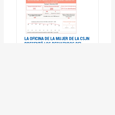
LA OFICINA DE LA MUJER DE LA CSJN
PRESENTÓ LOS RESULTADOS DEL
REGISTRO NACIONAL DE FEMICIDIOS
DE LA JUSTICIA ARGENTINA 2025
17/07/2026
El Registro Nacional de Femicidios de la
Justicia Argentina (RNFJA) identifica y analiza
las 204 causas judiciales iniciadas en 2025, en
las que se investigan los presuntos femicidios
de 200 mujeres cis, trans y travestis. Los datos
se encuentran disponibles para su consulta a
través de una nueva he