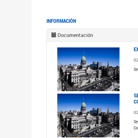
INFORMACIÓN
Documentación
E
0
Se
S
C
0
Se
Co