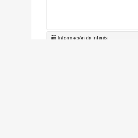
Información de Interés
L
F
1
El
en
co
I
D
1
El
gé