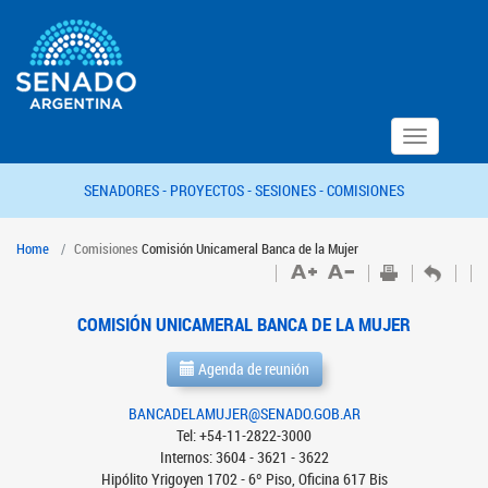
Toggle
navigation
SENADORES -
PROYECTOS -
SESIONES -
COMISIONES
Home
Comisiones
Comisión Unicameral Banca de la Mujer
COMISIÓN UNICAMERAL BANCA DE LA MUJER
Agenda de reunión
BANCADELAMUJER@SENADO.GOB.AR
Tel: +54-11-2822-3000
Internos: 3604 - 3621 - 3622
Hipólito Yrigoyen 1702 - 6º Piso, Oficina 617 Bis