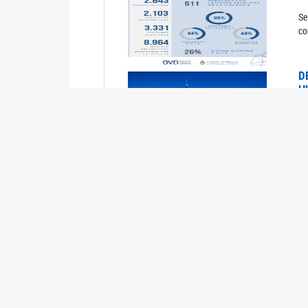
Se
co
D
H
0
La
U
M
0
La
ci
U
1