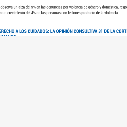
 observa un alza del 9% en las denuncias por violencia de género y doméstica, respe
n un crecimiento del 4% de las personas con lesiones producto de la violencia.
ERECHO A LOS CUIDADOS: LA OPINIÓN CONSULTIVA 31 DE LA COR
UMANOS
7/08/2025
 Corte IDH se pronunció sobre el derecho a los cuidados por pedido del Estado arg
FEM - RELEVAMIENTO DEL ESTADO DE LAS INVESTIGACIONES JUDI
UJERES CIS, MUJERES TRANS Y TRAVESTIS EN LA CIUDAD AUTÓN
6/06/2023
 UFEM presenta un estudio anual sobre el estado y la evolución de las investigacion
s, mujeres trans y travestis
FEM - INFORME RELEVAMIENTO DE FUENTES SECUNDARIAS DE DAT
6/05/2023