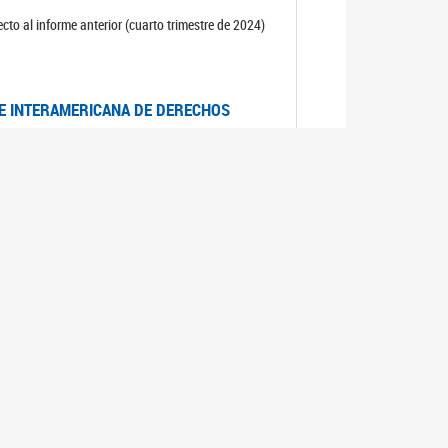
cto al informe anterior (cuarto trimestre de 2024)
TE INTERAMERICANA DE DERECHOS
entino
CIALES POR MUERTES VIOLENTAS DE
OMA DE BUENOS AIRES
es judiciales por muertes violentas de mujeres
OS SOBRE VIOLENCIA SEXUAL