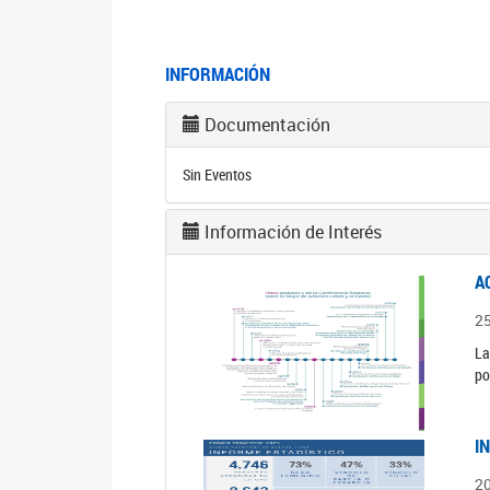
INFORMACIÓN
Documentación
Sin Eventos
Información de Interés
A
2
La
po
I
2