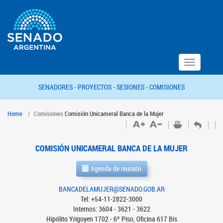
Toggle
navigation
SENADORES -
PROYECTOS -
SESIONES -
COMISIONES
Home
Comisiones
Comisión Unicameral Banca de la Mujer
COMISIÓN UNICAMERAL BANCA DE LA MUJER
Agenda de reunión
BANCADELAMUJER@SENADO.GOB.AR
Tel: +54-11-2822-3000
Internos: 3604 - 3621 - 3622
Hipólito Yrigoyen 1702 - 6º Piso, Oficina 617 Bis