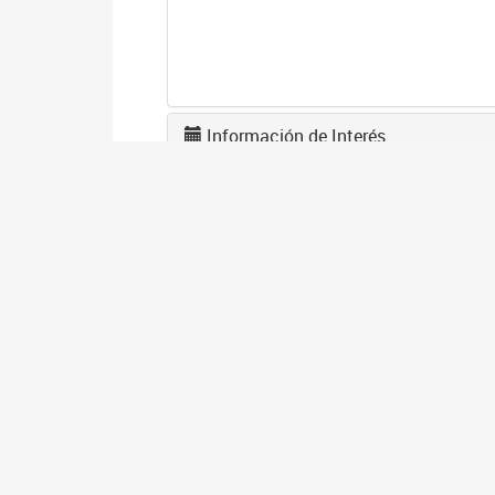
Información de Interés
L
F
1
El
en
co
I
D
1
El
gé