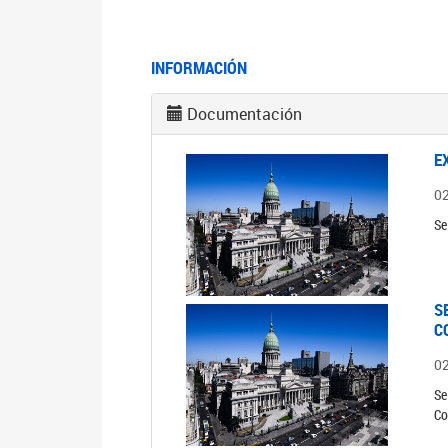
INFORMACIÓN
Documentación
E
0
Se
S
C
0
Se
Co