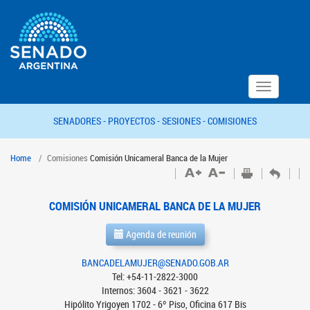
Toggle
navigation
SENADORES -
PROYECTOS -
SESIONES -
COMISIONES
Home
Comisiones
Comisión Unicameral Banca de la Mujer
COMISIÓN UNICAMERAL BANCA DE LA MUJER
Agenda de reunión
BANCADELAMUJER@SENADO.GOB.AR
Tel: +54-11-2822-3000
Internos: 3604 - 3621 - 3622
Hipólito Yrigoyen 1702 - 6º Piso, Oficina 617 Bis