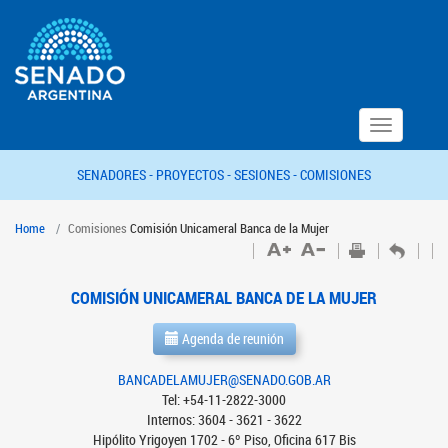
Toggle
navigation
SENADORES -
PROYECTOS -
SESIONES -
COMISIONES
Home
Comisiones
Comisión Unicameral Banca de la Mujer
COMISIÓN UNICAMERAL BANCA DE LA MUJER
Agenda de reunión
BANCADELAMUJER@SENADO.GOB.AR
Tel: +54-11-2822-3000
Internos: 3604 - 3621 - 3622
Hipólito Yrigoyen 1702 - 6º Piso, Oficina 617 Bis