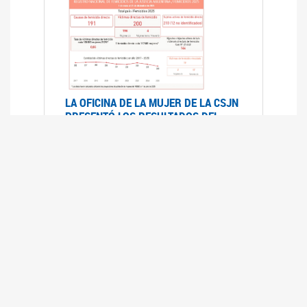
LA OFICINA DE LA MUJER DE LA CSJN
PRESENTÓ LOS RESULTADOS DEL
REGISTRO NACIONAL DE FEMICIDIOS
DE LA JUSTICIA ARGENTINA 2025
17/07/2026
El Registro Nacional de Femicidios de la
Justicia Argentina (RNFJA) identifica y analiza
las 204 causas judiciales iniciadas en 2025, en
las que se investigan los presuntos femicidios
de 200 mujeres cis, trans y travestis. Los datos
se encuentran disponibles para su consulta a
través de una nueva he