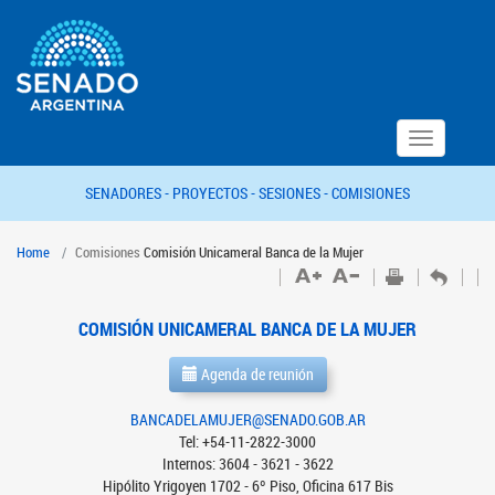
Toggle
navigation
SENADORES -
PROYECTOS -
SESIONES -
COMISIONES
Home
Comisiones
Comisión Unicameral Banca de la Mujer
COMISIÓN UNICAMERAL BANCA DE LA MUJER
Agenda de reunión
BANCADELAMUJER@SENADO.GOB.AR
Tel: +54-11-2822-3000
Internos: 3604 - 3621 - 3622
Hipólito Yrigoyen 1702 - 6º Piso, Oficina 617 Bis