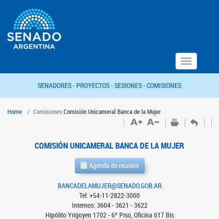
Toggle
navigation
SENADORES -
PROYECTOS -
SESIONES -
COMISIONES
Home
Comisiones
Comisión Unicameral Banca de la Mujer
COMISIÓN UNICAMERAL BANCA DE LA MUJER
Agenda de reunión
BANCADELAMUJER@SENADO.GOB.AR
Tel: +54-11-2822-3000
Internos: 3604 - 3621 - 3622
Hipólito Yrigoyen 1702 - 6º Piso, Oficina 617 Bis