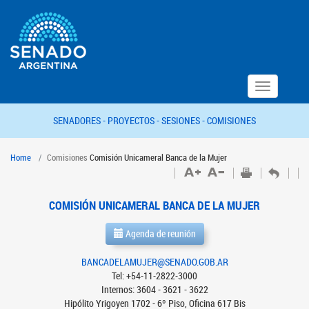
Toggle
navigation
SENADORES -
PROYECTOS -
SESIONES -
COMISIONES
Home
Comisiones
Comisión Unicameral Banca de la Mujer
COMISIÓN UNICAMERAL BANCA DE LA MUJER
Agenda de reunión
BANCADELAMUJER@SENADO.GOB.AR
Tel: +54-11-2822-3000
Internos: 3604 - 3621 - 3622
Hipólito Yrigoyen 1702 - 6º Piso, Oficina 617 Bis