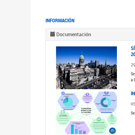
INFORMACIÓN
Documentación
S
2
2
Se
a 
I
0
Se