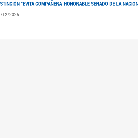
ISTINCIÓN “EVITA COMPAÑERA-HONORABLE SENADO DE LA NACIÓN
1/12/2025
ÍNTESIS INFORMATIVA DE LOS EXPEDIENTES PENDIENTES EN LA COM
025
3/10/2025
ÍNTESIS INFORMATIVA DE LOS EXPEDIENTES PENDIENTES EN LA COM
025
1/10/2025