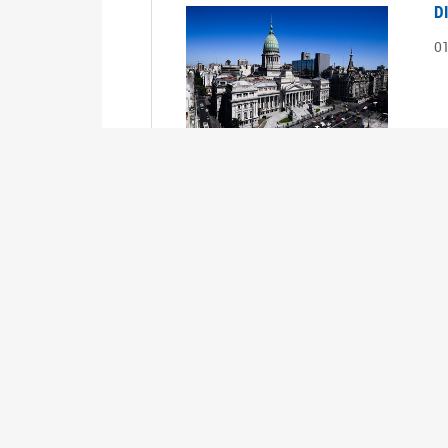
D
0
S
2
1
S
2
0