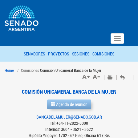
Toggle
navigation
SENADORES -
PROYECTOS -
SESIONES -
COMISIONES
Home
Comisiones
Comisión Unicameral Banca de la Mujer
COMISIÓN UNICAMERAL BANCA DE LA MUJER
Agenda de reunión
BANCADELAMUJER@SENADO.GOB.AR
Tel: +54-11-2822-3000
Internos: 3604 - 3621 - 3622
Hipólito Yrigoyen 1702 - 6º Piso, Oficina 617 Bis