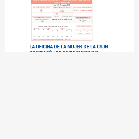
LA OFICINA DE LA MUJER DE LA CSJN
PRESENTÓ LOS RESULTADOS DEL
REGISTRO NACIONAL DE FEMICIDIOS
DE LA JUSTICIA ARGENTINA 2025
17/07/2026
El Registro Nacional de Femicidios de la
Justicia Argentina (RNFJA) identifica y analiza
las 204 causas judiciales iniciadas en 2025, en
las que se investigan los presuntos femicidios
de 200 mujeres cis, trans y travestis. Los datos
se encuentran disponibles para su consulta a
través de una nueva he