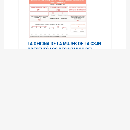
LA OFICINA DE LA MUJER DE LA CSJN
PRESENTÓ LOS RESULTADOS DEL
REGISTRO NACIONAL DE FEMICIDIOS
DE LA JUSTICIA ARGENTINA 2025
17/07/2026
El Registro Nacional de Femicidios de la
Justicia Argentina (RNFJA) identifica y analiza
las 204 causas judiciales iniciadas en 2025, en
las que se investigan los presuntos femicidios
de 200 mujeres cis, trans y travestis. Los datos
se encuentran disponibles para su consulta a
través de una nueva he