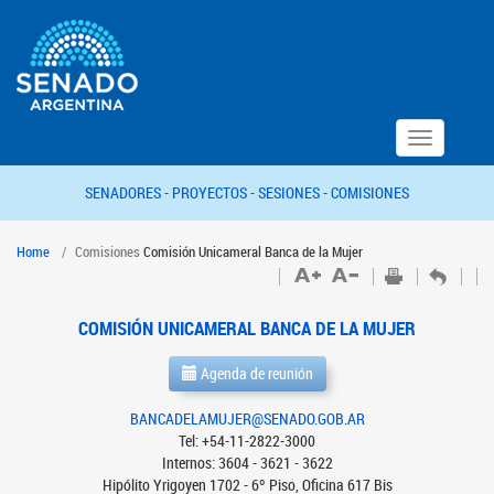
Toggle
navigation
SENADORES -
PROYECTOS -
SESIONES -
COMISIONES
Home
Comisiones
Comisión Unicameral Banca de la Mujer
COMISIÓN UNICAMERAL BANCA DE LA MUJER
Agenda de reunión
BANCADELAMUJER@SENADO.GOB.AR
Tel: +54-11-2822-3000
Internos: 3604 - 3621 - 3622
Hipólito Yrigoyen 1702 - 6º Piso, Oficina 617 Bis