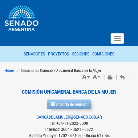
Toggle
navigation
SENADORES -
PROYECTOS -
SESIONES -
COMISIONES
Home
Comisiones
Comisión Unicameral Banca de la Mujer
COMISIÓN UNICAMERAL BANCA DE LA MUJER
Agenda de reunión
BANCADELAMUJER@SENADO.GOB.AR
Tel: +54-11-2822-3000
Internos: 3604 - 3621 - 3622
Hipólito Yrigoyen 1702 - 6º Piso, Oficina 617 Bis