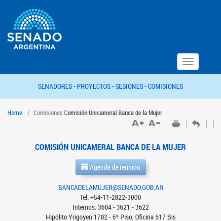
Toggle
navigation
SENADORES -
PROYECTOS -
SESIONES -
COMISIONES
Home
Comisiones
Comisión Unicameral Banca de la Mujer
COMISIÓN UNICAMERAL BANCA DE LA MUJER
Agenda de reunión
BANCADELAMUJER@SENADO.GOB.AR
Tel: +54-11-2822-3000
Internos: 3604 - 3621 - 3622
Hipólito Yrigoyen 1702 - 6º Piso, Oficina 617 Bis