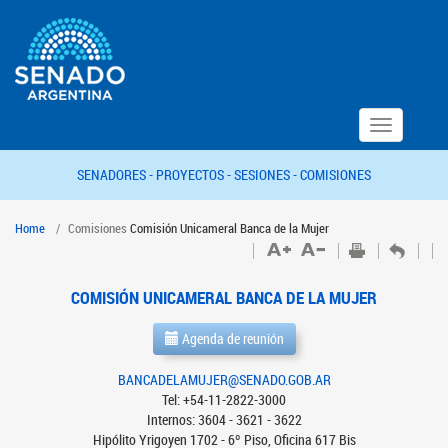
Toggle
navigation
SENADORES -
PROYECTOS -
SESIONES -
COMISIONES
Home
Comisiones
Comisión Unicameral Banca de la Mujer
COMISIÓN UNICAMERAL BANCA DE LA MUJER
Agenda de reunión
BANCADELAMUJER@SENADO.GOB.AR
Tel: +54-11-2822-3000
Internos: 3604 - 3621 - 3622
Hipólito Yrigoyen 1702 - 6º Piso, Oficina 617 Bis