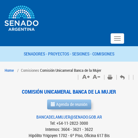
Toggle
navigation
SENADORES -
PROYECTOS -
SESIONES -
COMISIONES
Home
Comisiones
Comisión Unicameral Banca de la Mujer
COMISIÓN UNICAMERAL BANCA DE LA MUJER
Agenda de reunión
BANCADELAMUJER@SENADO.GOB.AR
Tel: +54-11-2822-3000
Internos: 3604 - 3621 - 3622
Hipólito Yrigoyen 1702 - 6º Piso, Oficina 617 Bis