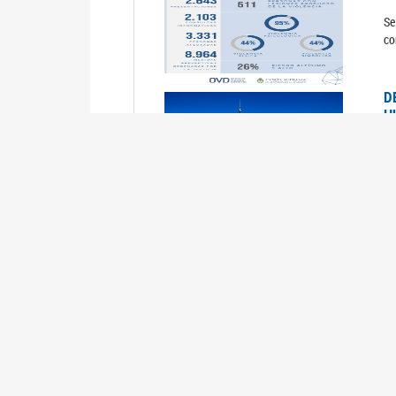
Se
co
D
H
0
La
U
M
0
La
ci
U
1