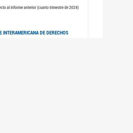
cto al informe anterior (cuarto trimestre de 2024)
TE INTERAMERICANA DE DERECHOS
entino
CIALES POR MUERTES VIOLENTAS DE
OMA DE BUENOS AIRES
es judiciales por muertes violentas de mujeres
OS SOBRE VIOLENCIA SEXUAL