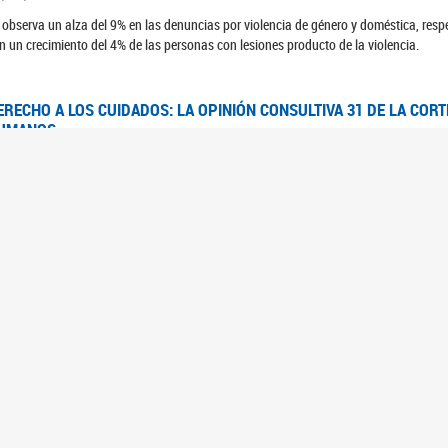
 observa un alza del 9% en las denuncias por violencia de género y doméstica, respe
n un crecimiento del 4% de las personas con lesiones producto de la violencia.
ERECHO A LOS CUIDADOS: LA OPINIÓN CONSULTIVA 31 DE LA COR
UMANOS
7/08/2025
 Corte IDH se pronunció sobre el derecho a los cuidados por pedido del Estado arg
FEM - RELEVAMIENTO DEL ESTADO DE LAS INVESTIGACIONES JUDI
UJERES CIS, MUJERES TRANS Y TRAVESTIS EN LA CIUDAD AUTÓN
6/06/2023
 UFEM presenta un estudio anual sobre el estado y la evolución de las investigacion
s, mujeres trans y travestis
FEM - INFORME RELEVAMIENTO DE FUENTES SECUNDARIAS DE DAT
6/05/2023