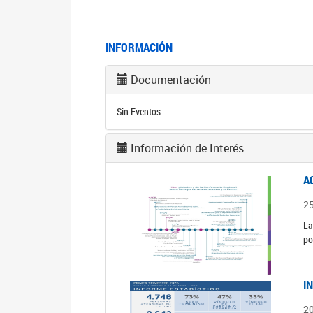
INFORMACIÓN
Documentación
Sin Eventos
Información de Interés
A
2
La
po
I
2