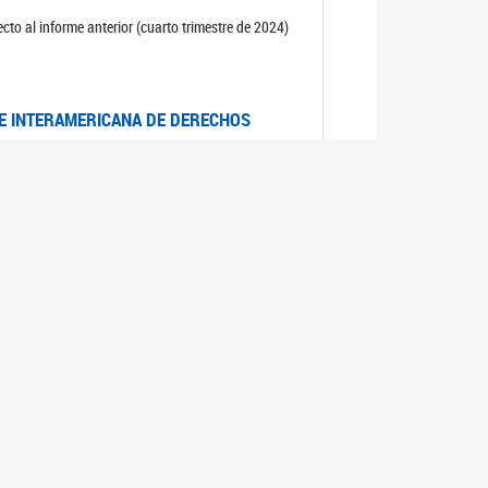
cto al informe anterior (cuarto trimestre de 2024)
TE INTERAMERICANA DE DERECHOS
entino
CIALES POR MUERTES VIOLENTAS DE
OMA DE BUENOS AIRES
es judiciales por muertes violentas de mujeres
OS SOBRE VIOLENCIA SEXUAL