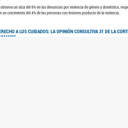
 observa un alza del 9% en las denuncias por violencia de género y doméstica, respe
n un crecimiento del 4% de las personas con lesiones producto de la violencia.
ERECHO A LOS CUIDADOS: LA OPINIÓN CONSULTIVA 31 DE LA COR
UMANOS
7/08/2025
 Corte IDH se pronunció sobre el derecho a los cuidados por pedido del Estado arg
FEM - RELEVAMIENTO DEL ESTADO DE LAS INVESTIGACIONES JUDI
UJERES CIS, MUJERES TRANS Y TRAVESTIS EN LA CIUDAD AUTÓN
6/06/2023
 UFEM presenta un estudio anual sobre el estado y la evolución de las investigacion
s, mujeres trans y travestis
FEM - INFORME RELEVAMIENTO DE FUENTES SECUNDARIAS DE DAT
6/05/2023