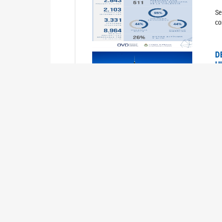
Se
co
D
H
0
La
U
M
0
La
ci
U
1