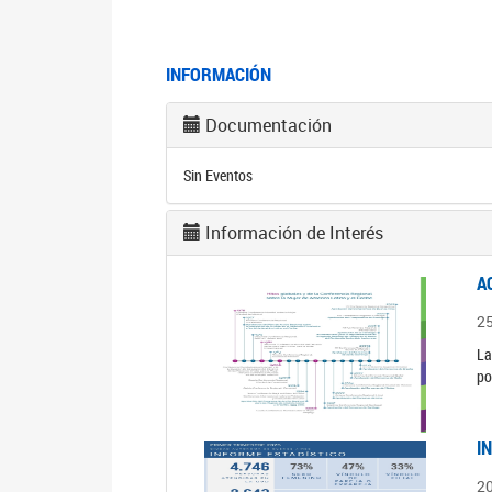
INFORMACIÓN
Documentación
Sin Eventos
Información de Interés
A
2
La
po
I
2