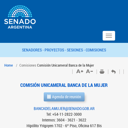
Toggle
navigation
SENADORES -
PROYECTOS -
SESIONES -
COMISIONES
Home
Comisiones
Comisión Unicameral Banca de la Mujer
COMISIÓN UNICAMERAL BANCA DE LA MUJER
Agenda de reunión
BANCADELAMUJER@SENADO.GOB.AR
Tel: +54-11-2822-3000
Internos: 3604 - 3621 - 3622
Hipólito Yrigoyen 1702 - 6º Piso, Oficina 617 Bis