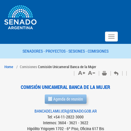
Toggle
navigation
SENADORES -
PROYECTOS -
SESIONES -
COMISIONES
Home
Comisiones
Comisión Unicameral Banca de la Mujer
COMISIÓN UNICAMERAL BANCA DE LA MUJER
Agenda de reunión
BANCADELAMUJER@SENADO.GOB.AR
Tel: +54-11-2822-3000
Internos: 3604 - 3621 - 3622
Hipólito Yrigoyen 1702 - 6º Piso, Oficina 617 Bis