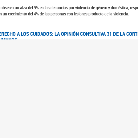
 observa un alza del 9% en las denuncias por violencia de género y doméstica, respe
n un crecimiento del 4% de las personas con lesiones producto de la violencia.
ERECHO A LOS CUIDADOS: LA OPINIÓN CONSULTIVA 31 DE LA COR
UMANOS
7/08/2025
 Corte IDH se pronunció sobre el derecho a los cuidados por pedido del Estado arg
FEM - RELEVAMIENTO DEL ESTADO DE LAS INVESTIGACIONES JUDI
UJERES CIS, MUJERES TRANS Y TRAVESTIS EN LA CIUDAD AUTÓN
6/06/2023
 UFEM presenta un estudio anual sobre el estado y la evolución de las investigacion
s, mujeres trans y travestis
FEM - INFORME RELEVAMIENTO DE FUENTES SECUNDARIAS DE DAT
6/05/2023