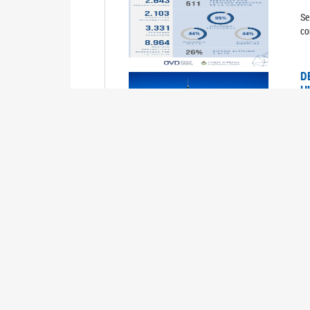
Se
co
D
H
0
La
U
M
0
La
ci
U
1