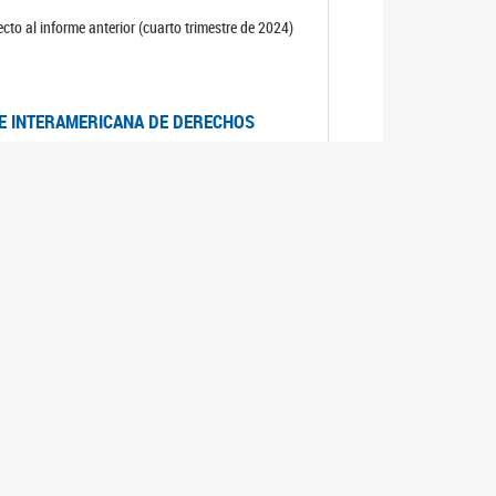
cto al informe anterior (cuarto trimestre de 2024)
TE INTERAMERICANA DE DERECHOS
entino
CIALES POR MUERTES VIOLENTAS DE
OMA DE BUENOS AIRES
es judiciales por muertes violentas de mujeres
OS SOBRE VIOLENCIA SEXUAL