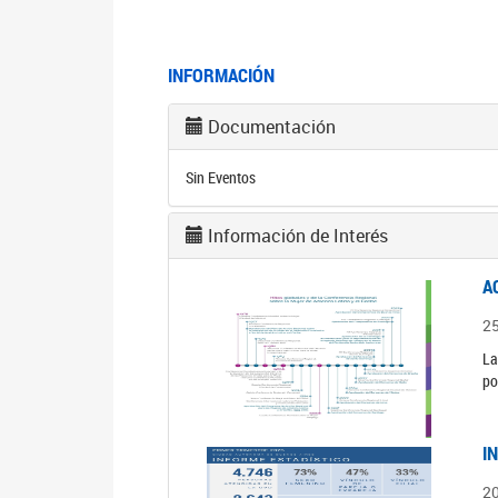
INFORMACIÓN
Documentación
Sin Eventos
Información de Interés
A
2
La
po
I
2