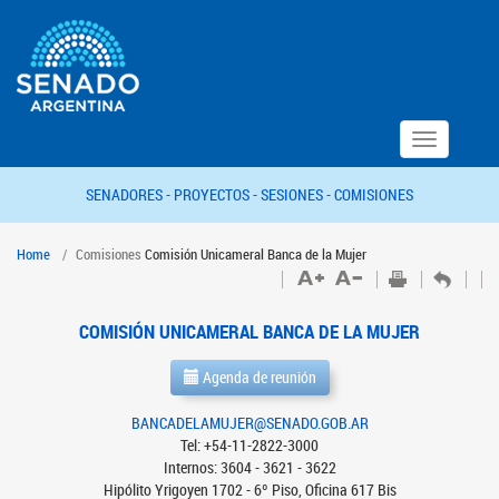
Toggle
navigation
SENADORES -
PROYECTOS -
SESIONES -
COMISIONES
Home
Comisiones
Comisión Unicameral Banca de la Mujer
COMISIÓN UNICAMERAL BANCA DE LA MUJER
Agenda de reunión
BANCADELAMUJER@SENADO.GOB.AR
Tel: +54-11-2822-3000
Internos: 3604 - 3621 - 3622
Hipólito Yrigoyen 1702 - 6º Piso, Oficina 617 Bis