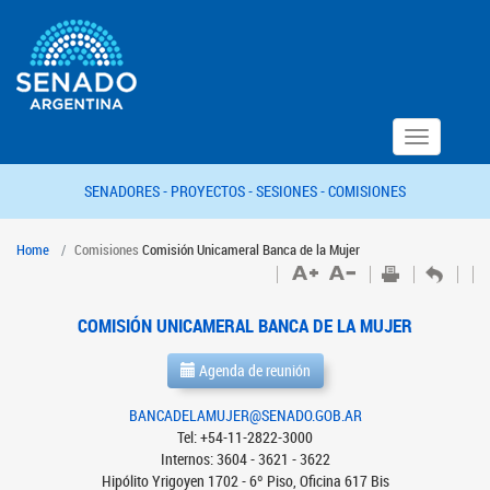
Toggle
navigation
SENADORES -
PROYECTOS -
SESIONES -
COMISIONES
Home
Comisiones
Comisión Unicameral Banca de la Mujer
COMISIÓN UNICAMERAL BANCA DE LA MUJER
Agenda de reunión
BANCADELAMUJER@SENADO.GOB.AR
Tel: +54-11-2822-3000
Internos: 3604 - 3621 - 3622
Hipólito Yrigoyen 1702 - 6º Piso, Oficina 617 Bis