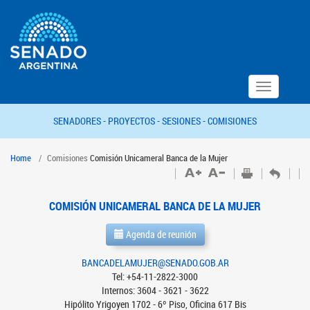
Toggle
navigation
SENADORES -
PROYECTOS -
SESIONES -
COMISIONES
Home
Comisiones
Comisión Unicameral Banca de la Mujer
COMISIÓN UNICAMERAL BANCA DE LA MUJER
Agenda de reunión
BANCADELAMUJER@SENADO.GOB.AR
Tel: +54-11-2822-3000
Internos: 3604 - 3621 - 3622
Hipólito Yrigoyen 1702 - 6º Piso, Oficina 617 Bis