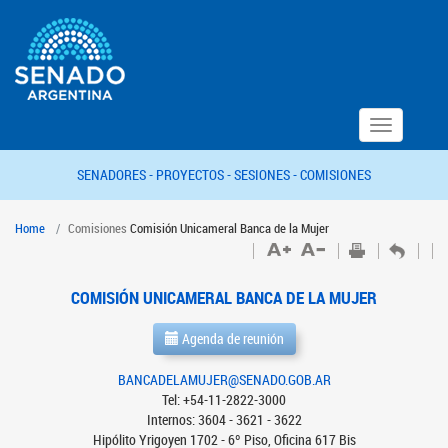
Toggle
navigation
SENADORES -
PROYECTOS -
SESIONES -
COMISIONES
Home
Comisiones
Comisión Unicameral Banca de la Mujer
COMISIÓN UNICAMERAL BANCA DE LA MUJER
Agenda de reunión
BANCADELAMUJER@SENADO.GOB.AR
Tel: +54-11-2822-3000
Internos: 3604 - 3621 - 3622
Hipólito Yrigoyen 1702 - 6º Piso, Oficina 617 Bis