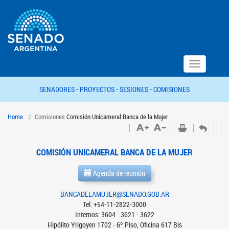
Toggle
navigation
SENADORES -
PROYECTOS -
SESIONES -
COMISIONES
Home
Comisiones
Comisión Unicameral Banca de la Mujer
COMISIÓN UNICAMERAL BANCA DE LA MUJER
Agenda de reunión
BANCADELAMUJER@SENADO.GOB.AR
Tel: +54-11-2822-3000
Internos: 3604 - 3621 - 3622
Hipólito Yrigoyen 1702 - 6º Piso, Oficina 617 Bis