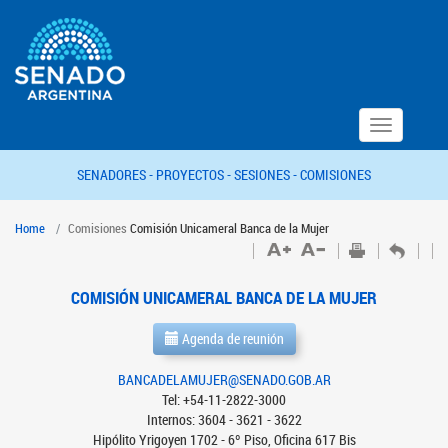
Toggle
navigation
SENADORES -
PROYECTOS -
SESIONES -
COMISIONES
Home
Comisiones
Comisión Unicameral Banca de la Mujer
COMISIÓN UNICAMERAL BANCA DE LA MUJER
Agenda de reunión
BANCADELAMUJER@SENADO.GOB.AR
Tel: +54-11-2822-3000
Internos: 3604 - 3621 - 3622
Hipólito Yrigoyen 1702 - 6º Piso, Oficina 617 Bis