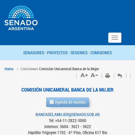
Toggle
navigation
SENADORES -
PROYECTOS -
SESIONES -
COMISIONES
Home
Comisiones
Comisión Unicameral Banca de la Mujer
COMISIÓN UNICAMERAL BANCA DE LA MUJER
Agenda de reunión
BANCADELAMUJER@SENADO.GOB.AR
Tel: +54-11-2822-3000
Internos: 3604 - 3621 - 3622
Hipólito Yrigoyen 1702 - 6º Piso, Oficina 617 Bis