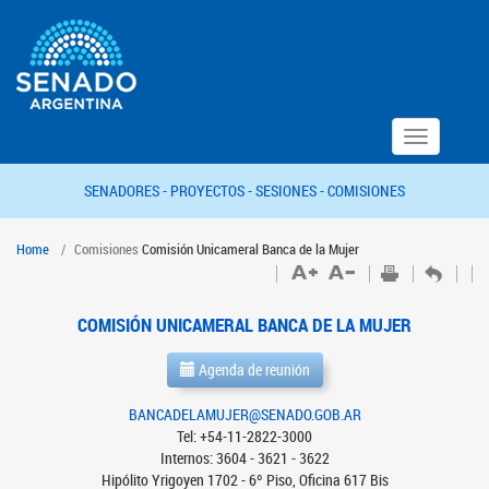
Toggle
navigation
SENADORES -
PROYECTOS -
SESIONES -
COMISIONES
Home
Comisiones
Comisión Unicameral Banca de la Mujer
COMISIÓN UNICAMERAL BANCA DE LA MUJER
Agenda de reunión
BANCADELAMUJER@SENADO.GOB.AR
Tel: +54-11-2822-3000
Internos: 3604 - 3621 - 3622
Hipólito Yrigoyen 1702 - 6º Piso, Oficina 617 Bis