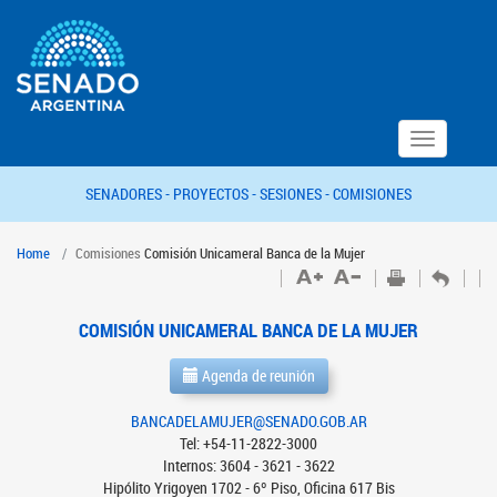
Toggle
navigation
SENADORES -
PROYECTOS -
SESIONES -
COMISIONES
Home
Comisiones
Comisión Unicameral Banca de la Mujer
COMISIÓN UNICAMERAL BANCA DE LA MUJER
Agenda de reunión
BANCADELAMUJER@SENADO.GOB.AR
Tel: +54-11-2822-3000
Internos: 3604 - 3621 - 3622
Hipólito Yrigoyen 1702 - 6º Piso, Oficina 617 Bis