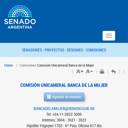
Toggle
navigation
SENADORES -
PROYECTOS -
SESIONES -
COMISIONES
Home
Comisiones
Comisión Unicameral Banca de la Mujer
COMISIÓN UNICAMERAL BANCA DE LA MUJER
Agenda de reunión
BANCADELAMUJER@SENADO.GOB.AR
Tel: +54-11-2822-3000
Internos: 3604 - 3621 - 3622
Hipólito Yrigoyen 1702 - 6º Piso, Oficina 617 Bis