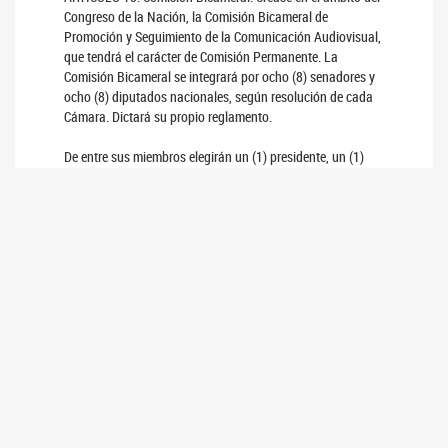
Congreso de la Nación, la Comisión Bicameral de
Promoción y Seguimiento de la Comunicación Audiovisual,
que tendrá el carácter de Comisión Permanente. La
Comisión Bicameral se integrará por ocho (8) senadores y
ocho (8) diputados nacionales, según resolución de cada
Cámara. Dictará su propio reglamento.
De entre sus miembros elegirán un (1) presidente, un (1)
vicepresidente y un (1) secretario; cargos que serán
ejercidos anualmente en forma alternada por un
representante de cada Cámara.
La comisión tendrá las siguientes competencias:
a) Proponer al Poder Ejecutivo nacional, los candidatos
para la designación de tres (3) miembros del directorio de
la Autoridad Federal de Servicios de Comunicación
Audiovisual, y de tres (3) miembros del directorio de Radio
y Televisión Argentina Sociedad del Estado y del titular de
la Defensoría del Público de Servicios de Comunicación
Audiovisual por resolución conjunta de ambas Cámaras;
b) Recibir y evaluar el informe presentado por el Consejo