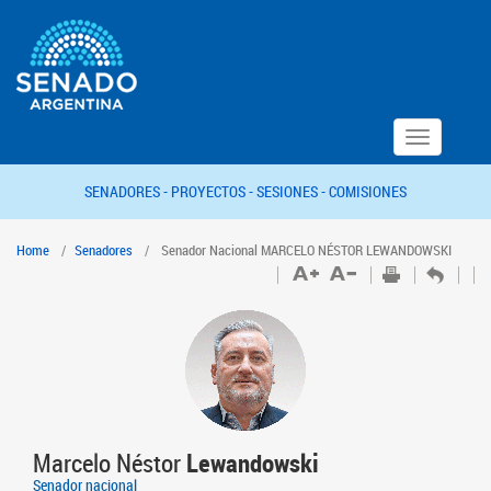
Toggle
navigation
SENADORES -
PROYECTOS -
SESIONES -
COMISIONES
Home
Senadores
Senador Nacional MARCELO NÉSTOR LEWANDOWSKI
Marcelo Néstor
Lewandowski
Senador nacional