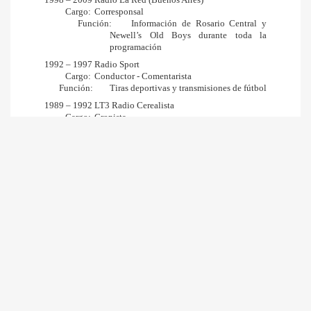
Cargo
:
Corresponsal
Función
:
Información de Rosario Central y 
Newell’s Old Boys durante toda la 
programación
1992 – 1997 Radio Sport
Cargo
:
Conductor - Comentarista
Función
:
Tiras deportivas y transmisiones de fútbol
1989 – 1992 LT3 Radio Cerealista
Cargo
:
Cronista
Función
:
Participación en tira deportiva. 
Vestuarista en transmisiones de fútbol. 
Estudios centrales
1987 – 1989 LT8 Radio Rosario
Cargo
:
Cronista
Función
:
Participación en tira deportiva. 
Vestuarista en transmisiones de fútbol
1986-1987
Radio Nacional Rosario
Cargo
:
Cronista
Función
:
Participación en tira deportiva
Formación académica