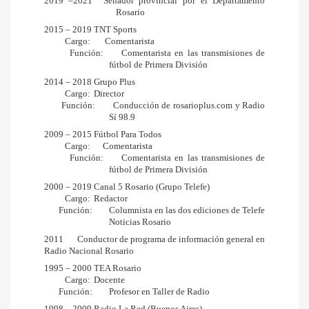
2019 –2021  Senador provincial por el Departamento 
Rosario
2015 – 2019 TNT Sports
Cargo:       
Comentarista
Función
:
Comentarista en las transmisiones de 
fútbol de Primera División
2014 – 2018 Grupo Plus
Cargo
:
Director
Función
:
Conducción de rosarioplus.com y Radio 
Sí 98.9
2009 – 2015
Fútbol Para Todos
Cargo
:      Comentarista
Función
:
Comentarista en las transmisiones de 
fútbol de Primera División
2000 – 2019 Canal 5 Rosario (Grupo Telefe)
Cargo
:
Redactor
Función
:
Columnista en las dos ediciones de Telefe 
Noticias Rosario
2011   
Conductor de programa de información general en 
Radio Nacional Rosario
1995 – 2000 TEA Rosario
Cargo
:
Docente
Función
:
Profesor en Taller de Radio
1998 – 2009 Radio La Red (Buenos Aires)