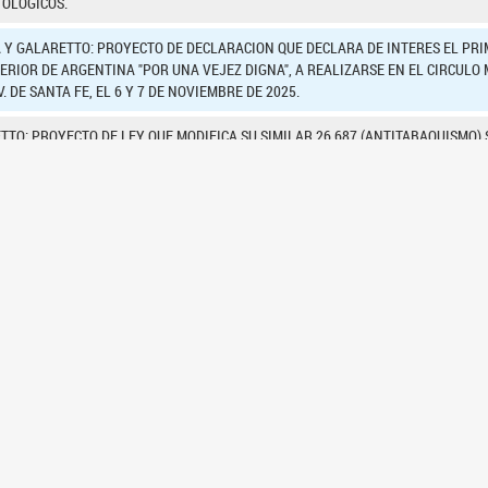
OLÓGICOS.
 Y GALARETTO: PROYECTO DE DECLARACION QUE DECLARA DE INTERES EL PR
TERIOR DE ARGENTINA "POR UNA VEJEZ DIGNA", A REALIZARSE EN EL CIRCULO
. DE SANTA FE, EL 6 Y 7 DE NOVIEMBRE DE 2025.
TTO: PROYECTO DE LEY QUE MODIFICA SU SIMILAR 26.687 (ANTITABAQUISMO)
SIN ADMINISTRACION DE NICOTINA.
TTO: PROYECTO DE DECLARACION QUE DECLARA DE INTERES LA 10º EDICION D
NA, A REALIZARSE EN LA CDAD. DE RUFINO, PROV. DE SANTA FE, EL 21 DE AGO
TTO Y KRONEBERGER: PROYECTO DE DECLARACION QUE EXPRESA PESAR POR 
ORA" OLIVERAS, EL 28 DE JULIO DE 2025.
TO Y OTRAS: PROYECTO DE LEY QUE MODIFICA SU SIMILAR 17.671 -DE IDENTI
IAL HUMANO NACIONAL -, SOBRE RECONOCIMIENTO DE LA CREDENCIAL DIGITAL
AD DIGITAL OFICIAL (IDO).
2
4
5
<<
<
1
3
>
>>