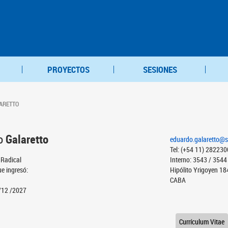
PROYECTOS
SESIONES
LARETTO
io
Galaretto
eduardo.galaretto@s
Tel: (+54 11) 28223
 Radical
Interno: 3543 / 3544
ue ingresó:
Hipólito Yrigoyen 18
CABA
/12 /2027
Currículum Vitae