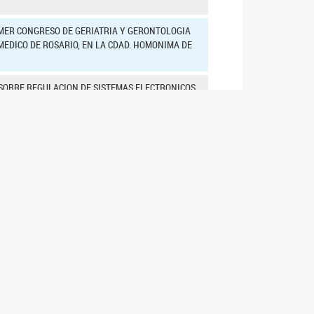
IMER CONGRESO DE GERIATRIA Y GERONTOLOGIA
 MEDICO DE ROSARIO, EN LA CDAD. HOMONIMA DE
 SOBRE REGULACION DE SISTEMAS ELECTRONICOS
E LAS OLIMPIADAS DE FORMACION ETICA Y
STO DE 2025.
EL FALLECIMIENTO DE ALEJANDRA MARINA "LA
FICACION, REGISTRO Y CLASIFICACION DEL
 DEL DNI E INCORPORACION DEL SISTEMA DE