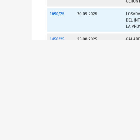
GERONT
1690/25
30-09-2025
LOSADA
DEL IN
LA PROV
1450/25
25-08-2025
GALARE
CON O 
1454/25
25-08-2025
GALARE
CIUDADA
1453/25
25-08-2025
GALARE
LOCOMOT
1451/25
25-08-2025
GALARET
POTENC
IDENTID