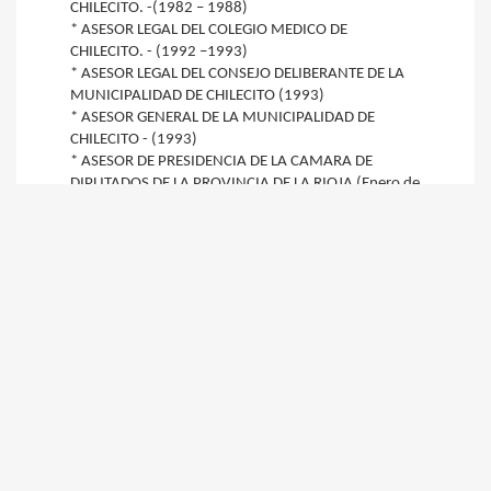
CHILECITO. -(1982 – 1988)
* ASESOR LEGAL DEL COLEGIO MEDICO DE
CHILECITO. - (1992 –1993)
* ASESOR LEGAL DEL CONSEJO DELIBERANTE DE LA
MUNICIPALIDAD DE CHILECITO (1993)
* ASESOR GENERAL DE LA MUNICIPALIDAD DE
CHILECITO - (1993)
* ASESOR DE PRESIDENCIA DE LA CAMARA DE
DIPUTADOS DE LA PROVINCIA DE LA RIOJA (Enero de
1998/A noviembre DE 1999)
* ASESOR DE PRESIDENCIA DEL CONCEJO
DELIBERANTE DE LA MUNICIPALIDAD DE CHILECITO
(1998/1999)
*ASESOR DEL SINDICATO DEL PERSONAL DE OBRAS
SANITARIAS – FILIAL LA RIOJA ( Desde 13/11/1999
al 30/03/2010)
* ASESOR LEGAL DEL COLEGIO DE VETERINARIOS DE
PROVINCIA DE LA RIOJA (Desde 20/11/2003)
ACTIVIDADES ACADEMICAS:
* MIEMBRO DEL INSTITUTO DE DERECHO PENAL Y
CRIMINOLOGIA DE LA FACULTAD DE CIENCIAS
SOCIALES DE LA UNIVERSIDAD NACIONAL DE LA