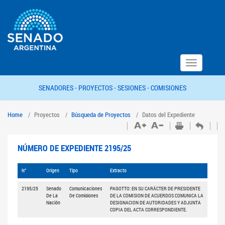
Toggle
navigation
SENADORES -
PROYECTOS -
SESIONES -
COMISIONES
Home
Proyectos
Búsqueda de Proyectos
Datos del Expediente
NÚMERO DE EXPEDIENTE 2195/25
N°
Origen
Tipo
Extracto
2195/25
Senado
Comunicaciones
PAGOTTO: EN SU CARÁCTER DE PRESIDENTE
De La
De Comisiones
DE LA COMISION DE ACUERDOS COMUNICA LA
Nación
DESIGNACION DE AUTORIDADES Y ADJUNTA
COPIA DEL ACTA CORRESPONDIENTE.