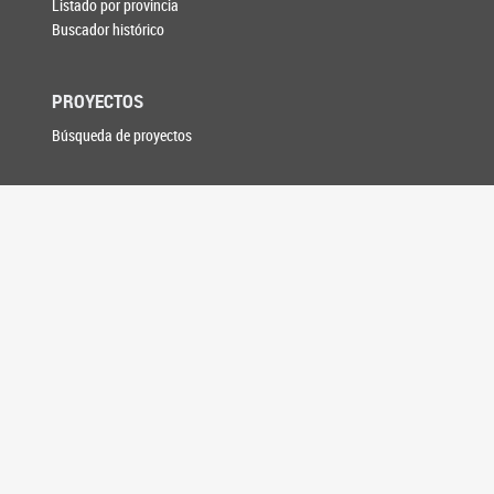
Listado por provincia
Buscador histórico
PROYECTOS
Búsqueda de proyectos
SESIONES
Votaciones
Plenario de Labor
Asuntos Entrados
DAE digital
Versiones Taquigráficas
Boletín de Novedades
Senado TV en vivo
COMISIONES